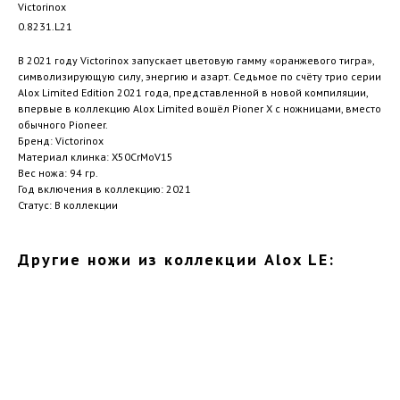
Victorinox
0.8231.L21
В 2021 году Victorinox запускает цветовую гамму «оранжевого тигра»,
символизирующую силу, энергию и азарт. Седьмое по счёту трио серии
Alox Limited Edition 2021 года, представленной в новой компиляции,
впервые в коллекцию Alox Limited вошёл Pioner X с ножницами, вместо
обычного Pioneer.
Бренд: Victorinox
Материал клинка: X50CrMoV15
Вес ножа: 94 гр.
Год включения в коллекцию: 2021
Статус: В коллекции
Другие ножи из коллекции Alox LE: