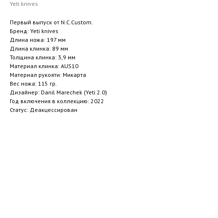
Yeti knives
Первый выпуск от N.C.Custom.
Бренд: Yeti knives
Длина ножа: 197 мм
Длина клинка: 89 мм
Толщина клинка: 3,9 мм
Материал клинка: AUS10
Материал рукояти: Микарта
Вес ножа: 115 гр.
Дизайнер: Danil Marechek (Yeti 2.0)
Год включения в коллекцию: 2022
Статус: Деакцессирован