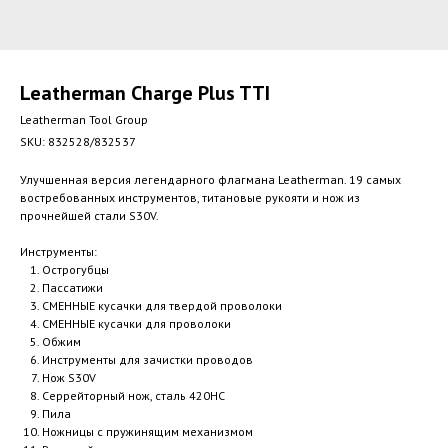
Leatherman Charge Plus TTI
Leatherman Tool Group
SKU:
832528/832537
Улучшенная версия легендарного флагмана Leatherman. 19 самых
востребованных инструментов, титановые рукояти и нож из
прочнейшей стали S30V.
Инструменты:
Острогубцы
Пассатижи
СМЕННЫЕ кусачки для твердой проволоки
СМЕННЫЕ кусачки для проволоки
Обжим
Инструменты для зачистки проводов
Нож S30V
Серрейторный нож, сталь 420HC
Пила
Ножницы с пружинящим механизмом