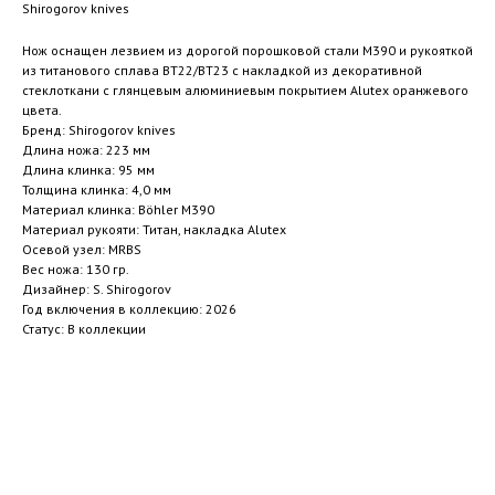
Shirogorov knives
Нож оснащен лезвием из дорогой порошковой стали М390 и рукояткой
из титанового сплава ВТ22/ВТ23 с накладкой из декоративной
стеклоткани с глянцевым алюминиевым покрытием Alutex оранжевого
цвета.
Бренд: Shirogorov knives
Длина ножа: 223 мм
Длина клинка: 95 мм
Толщина клинка: 4,0 мм
Материал клинка: Böhler M390
Материал рукояти: Титан, накладка Alutex
Осевой узел: MRBS
Вес ножа: 130 гр.
Дизайнер: S. Shirogorov
Год включения в коллекцию: 2026
Статус: В коллекции