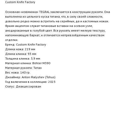
Custom Knife Factory
Основная «изюминка» TEGRAL заключается в конструкции рукояти. Она
выполнена из цельного куска титана, что, в силу своей сложности,
довольно редко можно встретить на серийных, да и кастомных ножах.
Ярким акцентом служат титановые вставки на осевом узле,
анодированные в голубой цвет. Вся рукоять имеет мелкую текстуру,
напоминающую бархат, и отличается непревзойденным качеством
отделки.
Бренд: Custom Knife Factory
Длина ножа: 219 мм
Длина клинка: 93 мм
Толщина клинка: 3,9 мм
Материал клинка: Böhler M390
Материал рукояти: Титан
Вес ножа: 140 гр.
Дизайнер: Anton Malyshev (Tohus)
Год включения в коллекцию: 2023
Статус: Деакцессирован