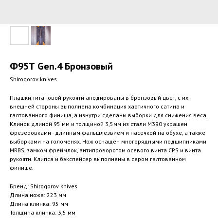
Ф95Т Gen.4 Бронзовый
Shirogorov knives
Плашки титановой рукояти анодированы в бронзовый цвет, с их
внешней стороны выполнена комбинация хаотичного сатина и
галтованного финиша, а изнутри сделаны выборки для снижения веса.
Клинок длиной 95 мм и толщиной 3,5мм из стали М390 украшен
фрезеровками - длинным фальшлезвием и насечкой на обухе, а также
выборками на голоменях. Нож оснащён многорядными подшипниками
MRBS, замком фреймлок, антипроворотом осевого винта CPS и винта
рукояти. Клипса и бэкспейсер выполнены в сером галтованном
финише.
Бренд: Shirogorov knives
Длина ножа: 223 мм
Длина клинка: 95 мм
Толщина клинка: 3,5 мм