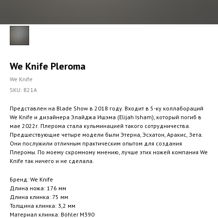
We Knife Pleroma
We Knife
SKU:
821A
Представлен на Blade Show в 2018 году. Входит в 5-ку коллабораций
We Knife и дизайнера Элaйджа Ишэма (Elijah Isham), который погиб в
мае 2022г. Плерома стала кульминацией такого сотрудничества.
Предшествующие четыре модели были Этерна, Эсхатон, Аракис, Зета.
Они послужили отличным практическим опытом для создания
Плеромы. По моему скромному мнению, лучше этих ножей компания We
Knife так ничего и не сделала.
Бренд: We Knife
Длина ножа: 176 мм
Длина клинка: 75 мм
Толщина клинка: 3,2 мм
Материал клинка: Böhler M390