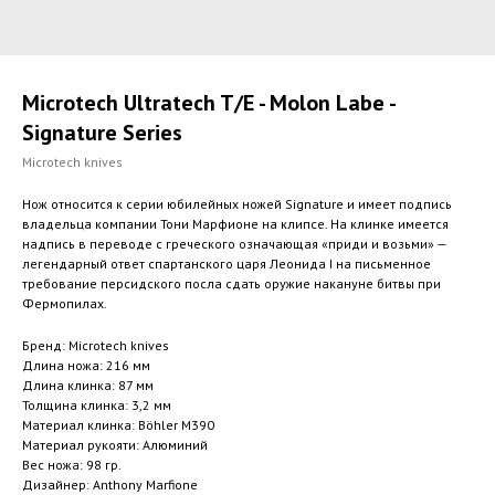
Microtech Ultratech T/E - Molon Labe -
Signature Series
Microtech knives
Нож относится к серии юбилейных ножей Signature и имеет подпись
владельца компании Тони Марфионе на клипсе. На клинке имеется
надпись в переводе с греческого означающая «приди и возьми» —
легендарный ответ спартанского царя Леонида I на письменное
требование персидского посла сдать оружие накануне битвы при
Фермопилах.
Бренд: Microtech knives
Длина ножа: 216 мм
Длина клинка: 87 мм
Толщина клинка: 3,2 мм
Материал клинка: Böhler M390
Материал рукояти: Алюминий
Вес ножа: 98 гр.
Дизайнер: Anthony Marfione