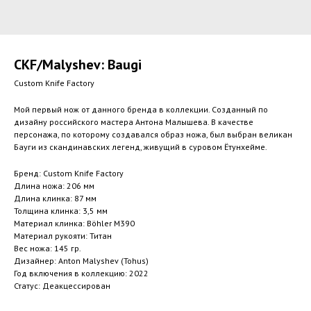
CKF/Malyshev: Baugi
Custom Knife Factory
Мой первый нож от данного бренда в коллекции. Созданный по
дизайну российского мастера Антона Малышева. В качестве
персонажа, по которому создавался образ ножа, был выбран великан
Бауги из скандинавских легенд, живущий в суровом Ётунхейме.
Бренд: Custom Knife Factory
Длина ножа: 206 мм
Длина клинка: 87 мм
Толщина клинка: 3,5 мм
Материал клинка: Böhler M390
Материал рукояти: Титан
Вес ножа: 145 гр.
Дизайнер: Anton Malyshev (Tohus)
Год включения в коллекцию: 2022
Статус: Деакцессирован