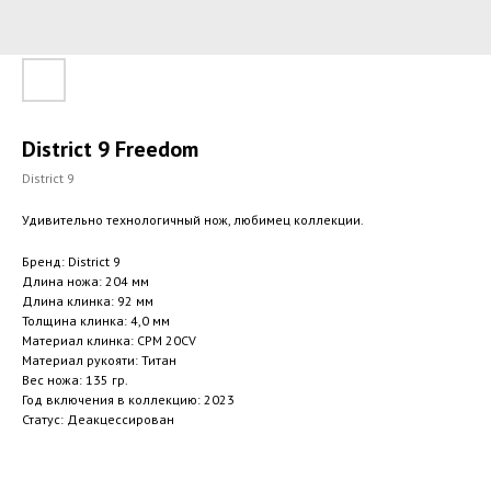
District 9 Freedom
District 9
Удивительно технологичный нож, любимец коллекции.
Бренд: District 9
Длина ножа: 204 мм
Длина клинка: 92 мм
Толщина клинка: 4,0 мм
Материал клинка: CPM 20CV
Материал рукояти: Титан
Вес ножа: 135 гр.
Год включения в коллекцию: 2023
Статус: Деакцессирован