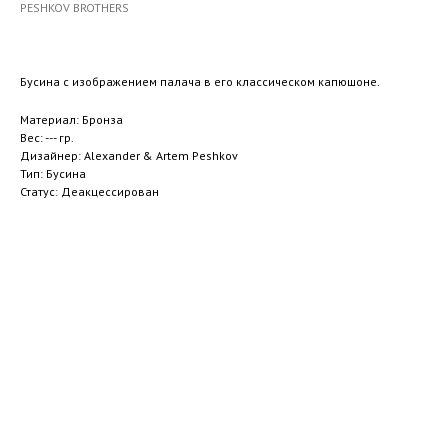
PESHKOV BROTHERS
Бусина с изображением палача в его классическом капюшоне.
Материал: Бронза
Вес: --- гр.
Дизайнер: Alexander & Artem Peshkov
Тип: Бусина
Статус: Деакцессирован